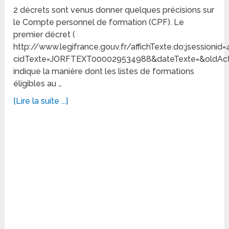
2 décrets sont venus donner quelques précisions sur
le Compte personnel de formation (CPF). Le
premier décret (
http://www.legifrance.gouv.fr/affichTexte.do;jsess
cidTexte=JORFTEXT000029534988&dateTexte=&oldAct
indique la manière dont les listes de formations
éligibles au …
[Lire la suite ...]