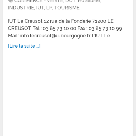
COMMERCE - VENTE
,
DUT
,
Hôtellerie
,
INDUSTRIE
,
IUT
,
LP
,
TOURISME
IUT Le Creusot 12 rue de la Fonderie 71200 LE
CREUSOT Tel : 03 85 73 10 00 Fax : 03 85 73 10 99
Mail : info.lecreusot@u-bourgogne.fr L’IUT Le …
[Lire la suite ...]