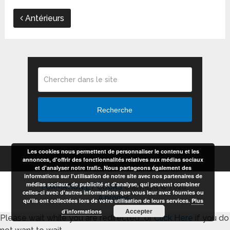
Antérieurs
Recherche
Les cookies nous permettent de personnaliser le contenu et les
annonces, d'offrir des fonctionnalités relatives aux médias sociaux
et d'analyser notre trafic. Nous partageons également des
informations sur l'utilisation de notre site avec nos partenaires de
médias sociaux, de publicité et d'analyse, qui peuvent combiner
FORMATION ET COURS
Copyright © 2026.
celles-ci avec d'autres informations que vous leur avez fournies ou
A propos
qu'ils ont collectées lors de votre utilisation de leurs services.
Plus
Accepter
d’informations
Please wait while you are redirected...or
Click Here
if you do