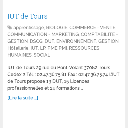
IUT de Tours
apprentissage
,
BIOLOGIE
,
COMMERCE - VENTE
,
COMMUNICATION - MARKETING
,
COMPTABILITE -
GESTION
,
DSCG
,
DUT
,
ENVIRONNEMENT
,
GESTION
,
Hôtellerie
,
IUT
,
LP
,
PME PMI
,
RESSOURCES
HUMAINES
,
SOCIAL
IUT de Tours 29 rue du Pont-Volant 37082 Tours
Cedex 2 Tél. : 02.47.36.75.81 Fax : 02.47.36.75.74 L’IUT
de Tours propose 13 DUT, 15 Licences
professionnelles et 14 formations …
[Lire la suite ...]