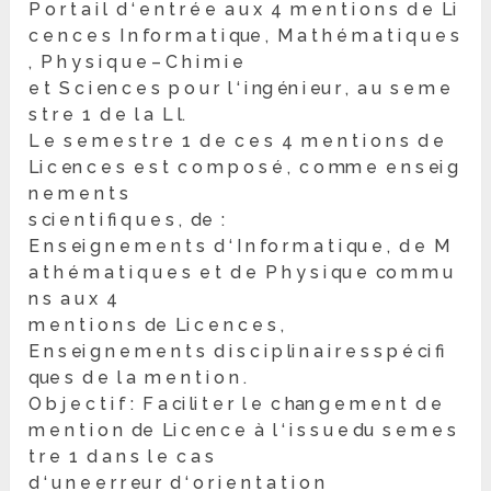
P o r t a i l d ‘ e n t r é e a u x 4 m e n t i o n s d e Li
c e n c e s I n fo r m a t i que , M a t h é m a t i q u e s
, P h y s i q u e – C h i m i e
e t S c i en c e s p o u r l ‘ i ng én i eu r , a u s e m e
s t r e 1 d e l a L l.
L e s e m e s t r e 1 d e c e s 4 m e n t i o n s d e
Li c en c e s e s t c o m p o s é , c o mm e e n s ei g
n e m e n t s
s ci e n t i fi q u e s , de :
E n s ei g n e m e n t s d ‘ I n fo r m a t i qu e , d e M
a t h é m a t i q u e s e t d e P h y s i qu e co m m u
n s a u x 4
m e n t i o n s de Li c e n c e s ,
E n s ei g n e m e n t s d i s c i p li n a i r e s s p é ci fi
que s d e l a m e n t i o n .
O b j e c t i f : F a ci li t e r l e c han g e m e n t d e
m e n t i o n de Li c en c e à l ‘ i s s u e du s e m e s
t r e 1 d a n s l e c a s
d ‘ u n e e r r eu r d ‘ o r i e n t a t i o n