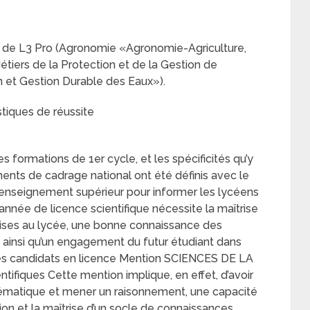
s de L3 Pro (Agronomie «Agronomie-Agriculture,
étiers de la Protection et de la Gestion de
n et Gestion Durable des Eaux»).
istiques de réussite
es formations de 1er cycle, et les spécificités qu’y
nts de cadrage national ont été définis avec le
’enseignement supérieur pour informer les lycéens
 année de licence scientifique nécessite la maîtrise
ses au lycée, une bonne connaissance des
e ainsi qu’un engagement du futur étudiant dans
 des candidats en licence Mention SCIENCES DE LA
ifiques Cette mention implique, en effet, d’avoir
lématique et mener un raisonnement, une capacité
ion et la maîtrise d’un socle de connaissances