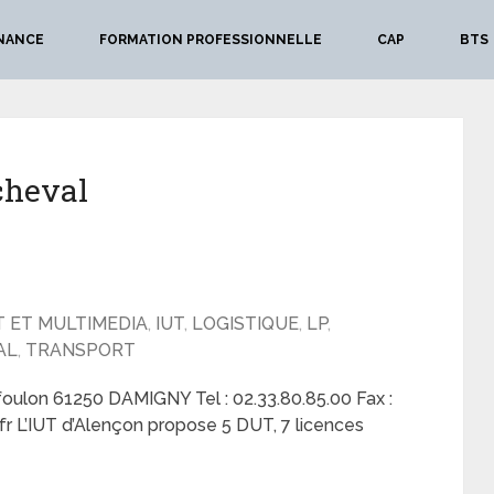
NANCE
FORMATION PROFESSIONNELLE
CAP
BTS
cheval
T ET MULTIMEDIA
,
IUT
,
LOGISTIQUE
,
LP
,
AL
,
TRANSPORT
foulon 61250 DAMIGNY Tel : 02.33.80.85.00 Fax :
.fr L’IUT d’Alençon propose 5 DUT, 7 licences