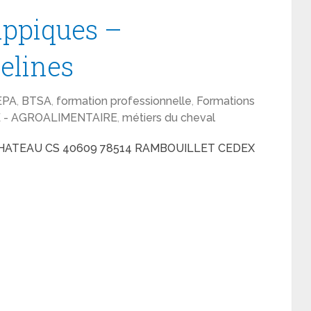
ippiques –
elines
EPA
,
BTSA
,
formation professionnelle
,
Formations
E - AGROALIMENTAIRE
,
métiers du cheval
CHATEAU CS 40609 78514 RAMBOUILLET CEDEX