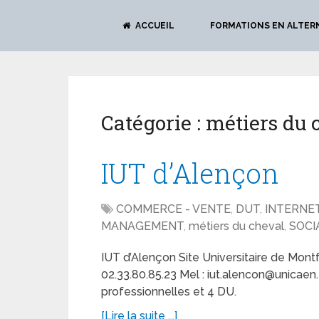
ACCUEIL
FORMATIONS EN ALTER
Catégorie :
métiers du 
IUT d’Alençon
COMMERCE - VENTE
,
DUT
,
INTERNE
MANAGEMENT
,
métiers du cheval
,
SOCI
IUT d’Alençon Site Universitaire de Mont
02.33.80.85.23 Mel : iut.alencon@unicaen
professionnelles et 4 DU.
[Lire la suite ...]