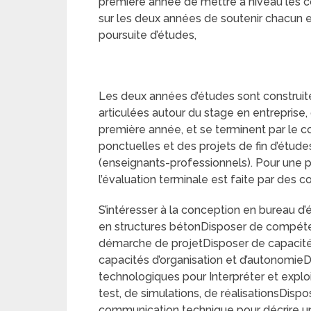
première année de mettre à niveau les co
sur les deux années de soutenir chacun en
poursuite d’études,
Les deux années d’études sont construit
articulées autour du stage en entreprise,
première année, et se terminent par le 
ponctuelles et des projets de fin d’étude
(enseignants-professionnels). Pour une 
l’évaluation terminale est faite par des 
S’intéresser à la conception en bureau d’é
en structures bétonDisposer de compéten
démarche de projetDisposer de capacité
capacités d’organisation et d’autonomie
technologiques pour Interpréter et exploi
test, de simulations, de réalisationsDi
communication technique pour décrire une 