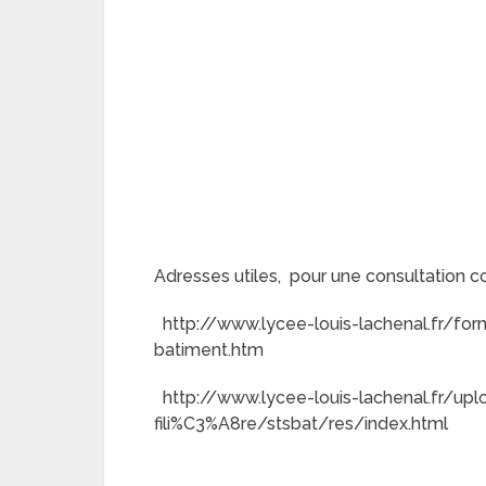
Adresses utiles, pour une consultation co
http://www.lycee-louis-lachenal.fr/form
batiment.htm
http://www.lycee-louis-lachenal.fr/up
fili%C3%A8re/stsbat/res/index.html