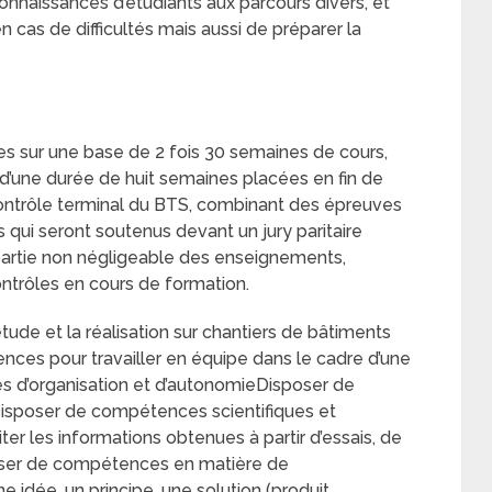
nnaissances d’étudiants aux parcours divers, et
 cas de difficultés mais aussi de préparer la
es sur une base de 2 fois 30 semaines de cours,
 d’une durée de huit semaines placées en fin de
contrôle terminal du BTS, combinant des épreuves
s qui seront soutenus devant un jury paritaire
partie non négligeable des enseignements,
contrôles en cours de formation.
tude et la réalisation sur chantiers de bâtiments
ces pour travailler en équipe dans le cadre d’une
s d’organisation et d’autonomieDisposer de
Disposer de compétences scientifiques et
ter les informations obtenues à partir d’essais, de
sposer de compétences en matière de
idée, un principe, une solution (produit,