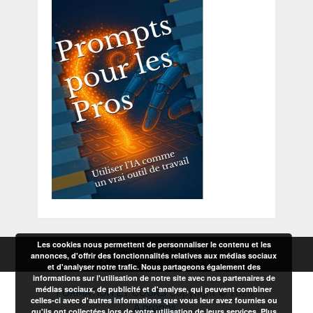
Les cookies nous permettent de personnaliser le contenu et les
annonces, d'offrir des fonctionnalités relatives aux médias sociaux
et d'analyser notre trafic. Nous partageons également des
informations sur l'utilisation de notre site avec nos partenaires de
médias sociaux, de publicité et d'analyse, qui peuvent combiner
FORMATION ET COURS
Copyright © 2026.
celles-ci avec d'autres informations que vous leur avez fournies ou
A propos
qu'ils ont collectées lors de votre utilisation de leurs services.
Plus