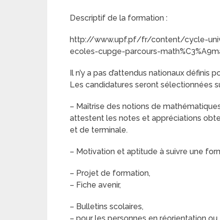
Descriptif de la formation :
http://www.upf.pf/fr/content/cycle-un
ecoles-cupge-parcours-math%C3%A9ma
Il n’y a pas d’attendus nationaux définis 
Les candidatures seront sélectionnées sur
– Maîtrise des notions de mathématiques 
attestent les notes et appréciations ob
et de terminale.
– Motivation et aptitude à suivre une for
– Projet de formation,
– Fiche avenir,
– Bulletins scolaires,
– pour les personnes en réorientation ou 