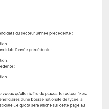
andidats du secteur l’année précédente :
ion.
andidats l’année précédente :
ion.
édente :
ion.
voeux qu’elle n’offre de places, le recteur fixera
ficiaires d’une bourse nationale de lycée, à
ité sociale.Ce quota sera affiché sur cette page au