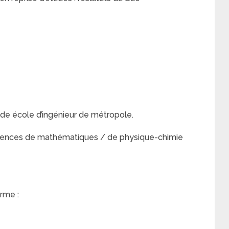
nde école d’ingénieur de métropole.
icences de mathématiques / de physique-chimie
rme :