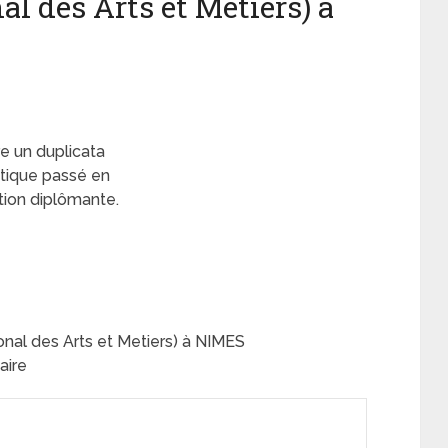
al des Arts et Metiers) à
re un duplicata
atique passé en
tion diplômante.
onal des Arts et Metiers) à NIMES
aire