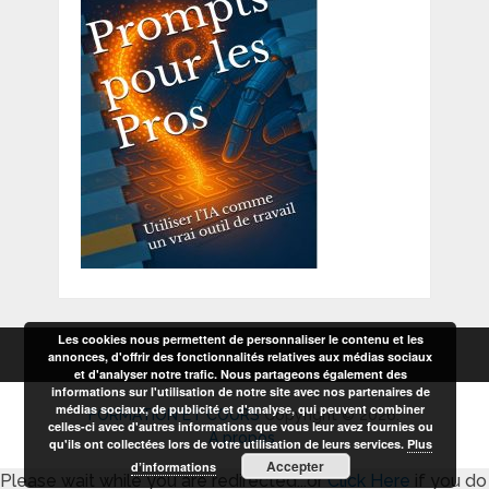
Les cookies nous permettent de personnaliser le contenu et les
annonces, d'offrir des fonctionnalités relatives aux médias sociaux
et d'analyser notre trafic. Nous partageons également des
informations sur l'utilisation de notre site avec nos partenaires de
médias sociaux, de publicité et d'analyse, qui peuvent combiner
FORMATION ET COURS
Copyright © 2026.
celles-ci avec d'autres informations que vous leur avez fournies ou
A propos
qu'ils ont collectées lors de votre utilisation de leurs services.
Plus
Accepter
d’informations
Please wait while you are redirected...or
Click Here
if you do