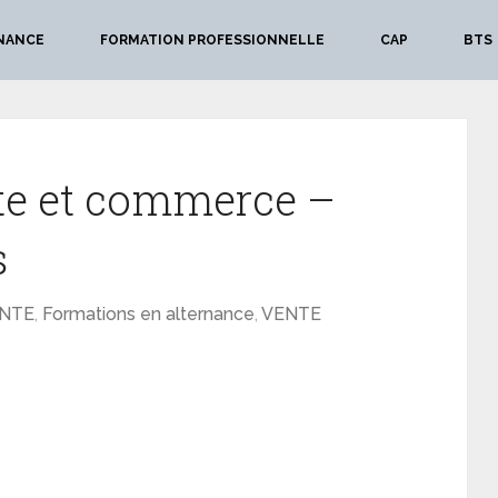
NANCE
FORMATION PROFESSIONNELLE
CAP
BTS
te et commerce –
s
ENTE
,
Formations en alternance
,
VENTE