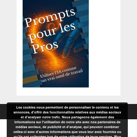
Les cookies nous permettent de personnaliser le contenu et les
annonces, d'offrir des fonctionnalités relatives aux médias sociaux
et d'analyser notre trafic. Nous partageons également des
informations sur l'utilisation de notre site avec nos partenaires de
médias sociaux, de publicité et d'analyse, qui peuvent combiner
FORMATION ET COURS
Copyright © 2026.
celles-ci avec d'autres informations que vous leur avez fournies ou
A propos
qu'ils ont collectées lors de votre utilisation de leurs services.
Plus