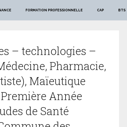
NANCE
FORMATION PROFESSIONNELLE
CAP
BTS
es – technologies –
Médecine, Pharmacie,
iste), Maïeutique
 Première Année
des de Santé
 Commune des