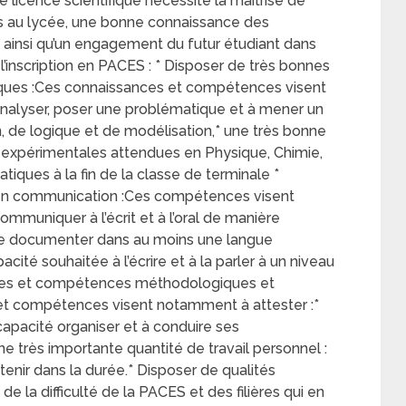
 licence scientifique nécessite la maîtrise de
 au lycée, une bonne connaissance des
e ainsi qu’un engagement du futur étudiant dans
l’inscription en PACES : * Disposer de très bonnes
ques :Ces connaissances et compétences visent
analyser, poser une problématique et à mener un
, de logique et de modélisation,* une très bonne
 expérimentales attendues en Physique, Chimie,
tiques à la fin de la classe de terminale *
en communication :Ces compétences visent
mmuniquer à l’écrit et à l’oral de manière
 se documenter dans au moins une langue
acité souhaitée à l’écrire et à la parler à un niveau
nces et compétences méthodologiques et
t compétences visent notamment à attester :*
 capacité organiser et à conduire ses
ne très importante quantité de travail personnel :
enir dans la durée.* Disposer de qualités
la difficulté de la PACES et des filières qui en