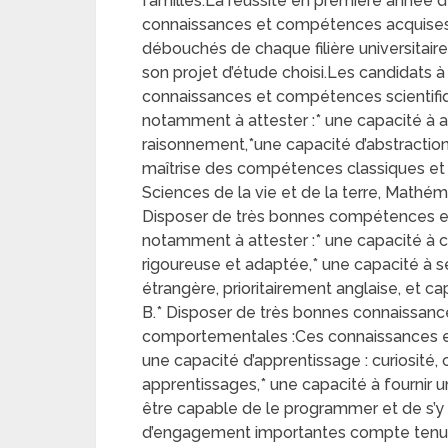
familles.La réussite en première année de
connaissances et compétences acquises
débouchés de chaque filière universitair
son projet d’étude choisi.Les candidats à 
connaissances et compétences scientifi
notamment à attester :* une capacité à 
raisonnement,*une capacité d’abstraction
maîtrise des compétences classiques et
Sciences de la vie et de la terre, Mathéma
Disposer de très bonnes compétences 
notamment à attester :* une capacité à co
rigoureuse et adaptée,* une capacité à
étrangère, prioritairement anglaise, et cap
B.* Disposer de très bonnes connaissa
comportementales :Ces connaissances e
une capacité d’apprentissage : curiosité,
apprentissages,* une capacité à fournir u
être capable de le programmer et de s’y t
d’engagement importantes compte tenu de 