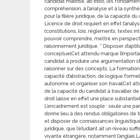
candidat maîtrise, ab initio, les fondamen
compréhension, à l’analyse et à la synth
pour la filière juridique, de la capacité d
Licence de droit requiert en effet l’ana
(constitutions, lois, règlements, textes int
pouvoir comprendre, mettre en perspectiv
raisonnement juridique. * Disposer d’apti
conceptuelCet attendu marque l’importance
candidat à produire une argumentation s
raisonner sur des concepts. La formation 
capacité d’abstraction, de logique formel
autonome et organiser son travailCet atten
de la capacité du candidat à travailler 
droit laisse en effet une place substantiel
L’encadrement est souple : seule une par
donne lieu à des rendus obligatoires de t
et disposer de connaissances linguistique
juridique, que l’étudiant ait un niveau s
vivante étrangère, notamment l’anglais.La