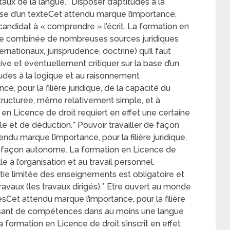
taux de la langue.* Disposer d’aptitudes à la
èse d’un texteCet attendu marque l’importance,
u candidat à « comprendre » l’écrit. La formation en
lyse combinée de nombreuses sources juridiques
ernationaux, jurisprudence, doctrine) qu’il faut
e et éventuellement critiquer sur la base d’un
tudes à la logique et au raisonnement
, pour la filière juridique, de la capacité du
tructurée, même relativement simple, et à
en Licence de droit requiert en effet une certaine
le et de déduction.* Pouvoir travailler de façon
du marque l’importance, pour la filière juridique,
de façon autonome. La formation en Licence de
le à l’organisation et au travail personnel.
tie limitée des enseignements est obligatoire et
ravaux (les travaux dirigés).* Etre ouvert au monde
sCet attendu marque l’importance, pour la filière
uffisant de compétences dans au moins une langue
 formation en Licence de droit s’inscrit en effet