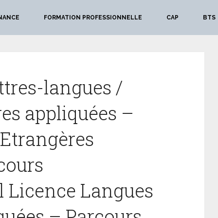
NANCE
FORMATION PROFESSIONNELLE
CAP
BTS
ttres-langues /
es appliquées –
 Etrangères
cours
l Licence Langues
quées – Parcours