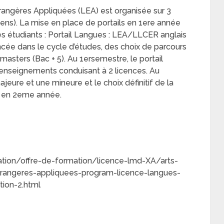
angères Appliquées (LEA) est organisée sur 3
ns). La mise en place de portails en 1ere année
s étudiants : Portail Langues : LEA/LLCER anglais
ncée dans le cycle d’études, des choix de parcours
masters (Bac + 5). Au 1ersemestre, le portail
enseignements conduisant à 2 licences. Au
eure et une mineure et le choix définitif de la
on en 2eme année.
ptive :
mation/offre-de-formation/licence-lmd-XA/arts-
trangeres-appliquees-program-licence-langues-
ion-2.html