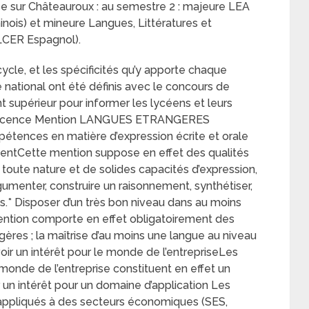
ée sur Châteauroux : au semestre 2 : majeure LEA
inois) et mineure Langues, Littératures et
LLCER Espagnol).
cycle, et les spécificités qu’y apporte chaque
national ont été définis avec le concours de
 supérieur pour informer les lycéens et leurs
 en licence Mention LANGUES ETRANGERES
étences en matière d’expression écrite et orale
mentCette mention suppose en effet des qualités
toute nature et de solides capacités d’expression,
argumenter, construire un raisonnement, synthétiser,
iés.* Disposer d’un très bon niveau dans au moins
ention comporte en effet obligatoirement des
res ; la maîtrise d’au moins une langue au niveau
oir un intérêt pour le monde de l’entrepriseLes
 monde de l’entreprise constituent en effet un
 un intérêt pour un domaine d’application Les
appliqués à des secteurs économiques (SES,