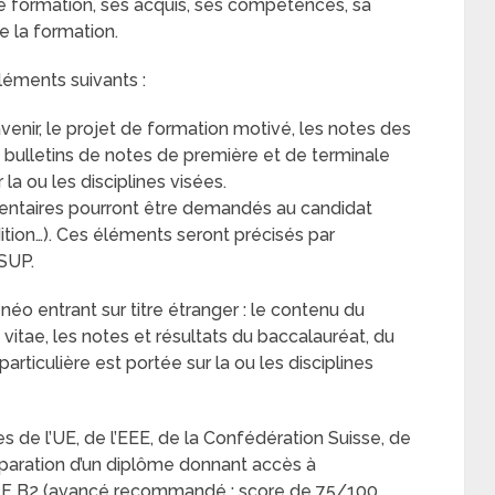
de formation, ses acquis, ses compétences, sa
de la formation.
léments suivants :
avenir, le projet de formation motivé, les notes des
 bulletins de notes de première et de terminale
la ou les disciplines visées.
ntaires pourront être demandés au candidat
dition…). Ces éléments seront précisés par
SUP.
néo entrant sur titre étranger : le contenu du
vitae, les notes et résultats du baccalauréat, du
articulière est portée sur la ou les disciplines
s de l’UE, de l’EEE, de la Confédération Suisse, de
éparation d’un diplôme donnant accès à
LF B2 (avancé recommandé : score de 75/100,