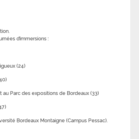
ion.
urnées d’immersions :
igueux (24)
40)
ant au Parc des expositions de Bordeaux (33)
47)
Université Bordeaux Montaigne (Campus Pessac).