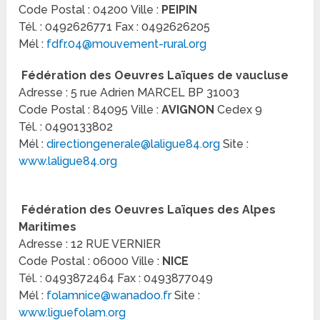
Code Postal : 04200 Ville :
PEIPIN
Tél. : 0492626771 Fax : 0492626205
Mél :
fdfr.04@mouvement-rural.org
Fédération des Oeuvres Laïques de vaucluse
Adresse : 5 rue Adrien MARCEL BP 31003
Code Postal : 84095 Ville :
AVIGNON
Cedex 9
Tél. : 0490133802
Mél :
directiongenerale@laligue84.org
Site :
www.laligue84.org
Fédération des Oeuvres Laïques des Alpes
Maritimes
Adresse : 12 RUE VERNIER
Code Postal : 06000 Ville :
NICE
Tél. : 0493872464 Fax : 0493877049
Mél :
folamnice@wanadoo.fr
Site :
www.liguefolam.org