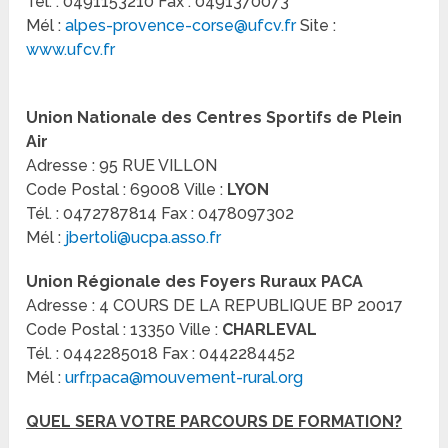
Tél. : 0491153210 Fax : 0491370073
Mél :
alpes-provence-corse@ufcv.fr
Site :
www.ufcv.fr
Union Nationale des Centres Sportifs de Plein
Air
Adresse : 95 RUE VILLON
Code Postal : 69008 Ville :
LYON
Tél. : 0472787814 Fax : 0478097302
Mél :
jbertoli@ucpa.asso.fr
Union Régionale des Foyers Ruraux PACA
Adresse : 4 COURS DE LA REPUBLIQUE BP 20017
Code Postal : 13350 Ville :
CHARLEVAL
Tél. : 0442285018 Fax : 0442284452
Mél :
urfr.paca@mouvement-rural.org
QUEL SERA VOTRE PARCOURS DE FORMATION?