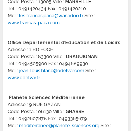
Code Postal : 13005 Ville :
MARSEILLE
Tél. : 0491420434 Fax : 0491420210
Mél :
les.francas.paca@wanadoo.fr
Site :
www.francas-paca.com
Office Départemental d’Education et de Loisirs
Adresse : 1 BD FOCH
Code Postal : 83300 Ville :
DRAGUIGNAN
Tél. : 0494505900 Fax : 0494689930
Mél :
jean-louis.blanc@odelvar.com
Site :
www.odelvar.fr
Planète Sciences Méditerranée
Adresse : 9 RUE GAZAN
Code Postal : 06130 Ville :
GRASSE
Tél. : 0492607878 Fax : 0493365679
Mél :
mediterranee@planete-sciences.org
Site :