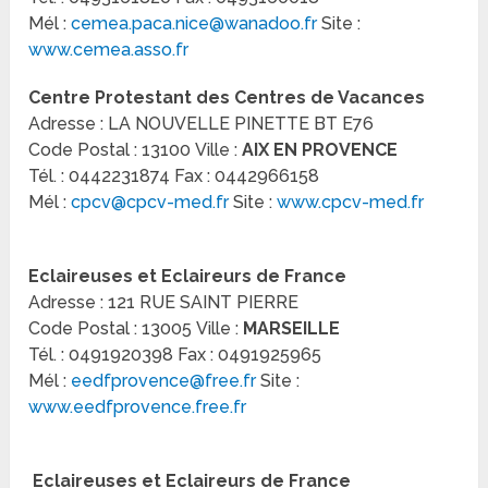
Mél :
cemea.paca.nice@wanadoo.fr
Site :
www.cemea.asso.fr
Centre Protestant des Centres de Vacances
Adresse : LA NOUVELLE PINETTE BT E76
Code Postal : 13100 Ville :
AIX EN PROVENCE
Tél. : 0442231874 Fax : 0442966158
Mél :
cpcv@cpcv-med.fr
Site :
www.cpcv-med.fr
Eclaireuses et Eclaireurs de France
Adresse : 121 RUE SAINT PIERRE
Code Postal : 13005 Ville :
MARSEILLE
Tél. : 0491920398 Fax : 0491925965
Mél :
eedfprovence@free.fr
Site :
www.eedfprovence.free.fr
Eclaireuses et Eclaireurs de France