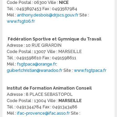
Code Postal : 06300 Ville :
NICE
Tél. : 0493897453 Fax : 0493567984
Mél :
anthony.desbois@drjscs.gouv.fr
Site :
www.fsgt06.fr
Fédération Sportive et Gymnique du Travail
Adresse : 10 RUE GIRARDIN
Code Postal : 13007 Ville : MARSEILLE
Tél. : 0491598610 Fax : 0491598611
Mél :
fsgtpaca@orange.fr
;
guibertchristian@wanadoo.fr
Site :
www.fsgtpaca.fr
Institut de Formation Animation Conseil
Adresse : 8 PLACE SEBASTOPOL
Code Postal : 13004 Ville :
MARSEILLE
Tél. : 0491344784 Fax : 0491343486
Mél :
ifac-provence@ifac.asso.fr
Site :