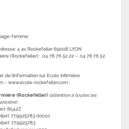
e; Sage-femme;
 adresse: 4 av Rockefeller 69008 LYON
re (Rockefeller) : .04 78 76 52 22 – .04 78 76 52
 de l’information sur Ecole Infirmière
om – www.ecole-rockefeller.com ;
irmière (Rockefeller)
(attention à toutes les
nancière)
:
er): 8542Z
eller): 779925783 00010
ller): 779925783