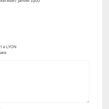
kefeller): janvier 1900
r) à LYON
aire