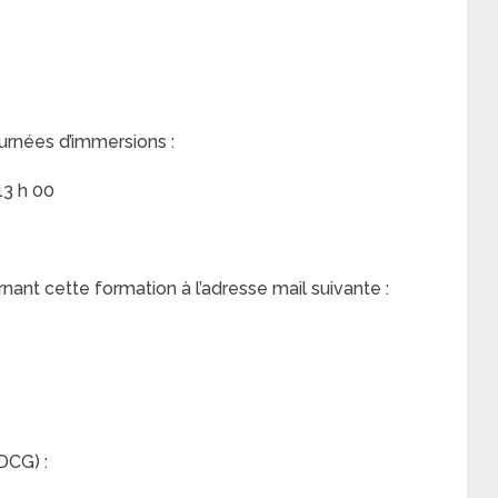
urnées d’immersions :
13 h 00
nt cette formation à l’adresse mail suivante :
DCG) :