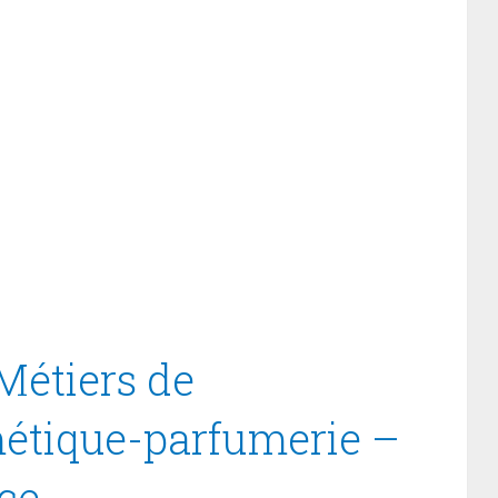
Métiers de
métique-parfumerie –
ce