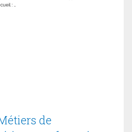
eil : …
Métiers de