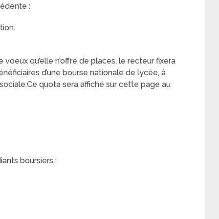
édente :
ion.
voeux qu’elle n’offre de places, le recteur fixera
ficiaires d’une bourse nationale de lycée, à
ité sociale.Ce quota sera affiché sur cette page au
iants boursiers :