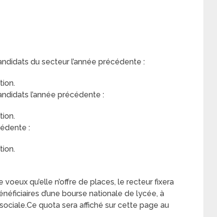
andidats du secteur l’année précédente :
ion.
andidats l’année précédente :
ion.
édente :
ion.
voeux qu’elle n’offre de places, le recteur fixera
ficiaires d’une bourse nationale de lycée, à
ité sociale.Ce quota sera affiché sur cette page au