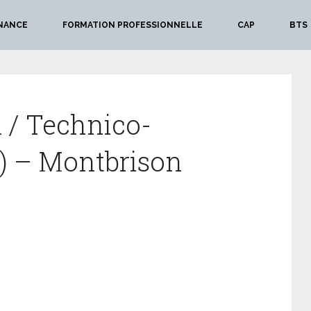
NANCE
FORMATION PROFESSIONNELLE
CAP
BTS
 / Technico-
) – Montbrison