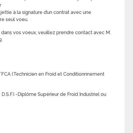
r
ttie à la signature d’un contrat avec une
tre seul voeu.
n dans vos voeux, veuillez prendre contact avec M.
9.
TFCA (Technicien en Froid et Conditionnnement
n D.S.F.I -Diplôme Supérieur de Froid Industriel ou