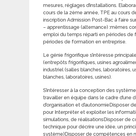
mesures, réglages d’installations. Elabo
cours de la 2ème année, TPE au cours de 
inscription Admission Post-Bac à faire s
– apprentissage (alternance) :mêmes co
emploi du temps réparti en périodes de 
périodes de formation en entreprise.
Le génie frigorifique s’intéresse principa
(entrepôts frigorifiques, usines agroalime
industriel (salles blanches, laboratoires, 
blanches, laboratoires, usines).
S’intéresser à la conception des systè
travailler en équipe dans le cadre d’une
d’organisation et d’autonomieDisposer d
pour Interpréter et exploiter les informati
simulations, de réalisationsDisposer d
technique pour décrire une idée, un princi
système)Disposer de compétences en mat