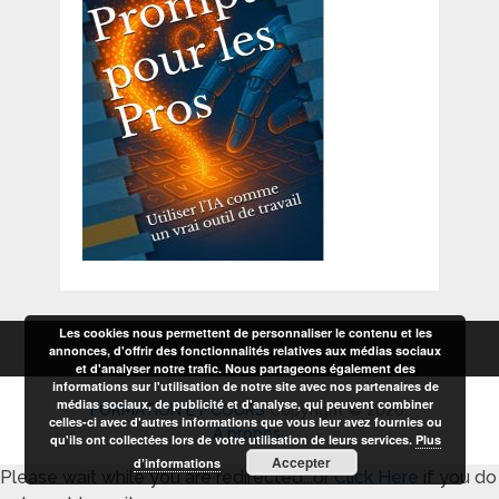
Les cookies nous permettent de personnaliser le contenu et les
annonces, d'offrir des fonctionnalités relatives aux médias sociaux
et d'analyser notre trafic. Nous partageons également des
informations sur l'utilisation de notre site avec nos partenaires de
médias sociaux, de publicité et d'analyse, qui peuvent combiner
FORMATION ET COURS
Copyright © 2026.
celles-ci avec d'autres informations que vous leur avez fournies ou
A propos
qu'ils ont collectées lors de votre utilisation de leurs services.
Plus
Accepter
d’informations
Please wait while you are redirected...or
Click Here
if you do