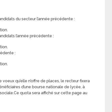
andidats du secteur l’année précédente :
ion.
andidats l’année précédente :
ion.
édente :
ion.
voeux qu’elle n’offre de places, le recteur fixera
ficiaires d’une bourse nationale de lycée, à
ité sociale.Ce quota sera affiché sur cette page au