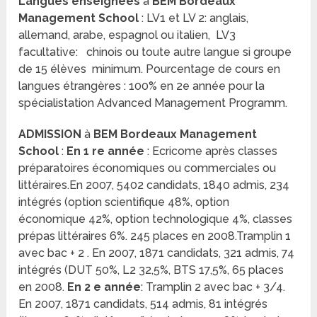
Langues enseignées
à
BEM Bordeaux
Management School
: LV1 et LV 2: anglais,
allemand, arabe, espagnol ou italien, LV3
facultative: chinois ou toute autre langue si groupe
de 15 élèves minimum. Pourcentage de cours en
langues étrangères : 100% en 2e année pour la
spécialistation Advanced Management Programm.
ADMISSION
à
BEM Bordeaux Management
School
:
En 1 re année
: Ecricome après classes
préparatoires économiques ou commerciales ou
littéraires.En 2007, 5402 candidats, 1840 admis, 234
intégrés (option scientifique 48%, option
économique 42%, option technologique 4%, classes
prépas littéraires 6%. 245 places en 2008.Tramplin
1
avec bac + 2 . En 2007, 1871 candidats, 321 admis, 74
intégrés (DUT 50%, L2 32,5%, BTS 17,5%, 65 places
en 2008.
En 2 e année
: Tramplin
2 avec bac + 3/4.
En 2007, 1871 candidats, 514 admis, 81 intégrés