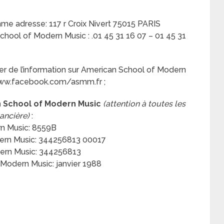
e adresse: 117 r Croix Nivert 75015 PARIS
ool of Modern Music : .01 45 31 16 07 – 01 45 31
r de l’information sur American School of Modern
www.facebook.com/asmm.fr ;
n School of Modern Music
(attention à toutes les
nancière)
:
n Music: 8559B
ern Music: 344256813 00017
ern Music: 344256813
Modern Music: janvier 1988