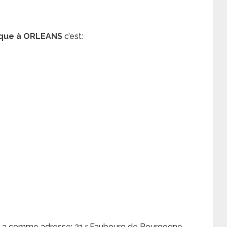
tique à ORLEANS
c’est:
ue a comme adresse: 21 r Faubourg de Bourgogne